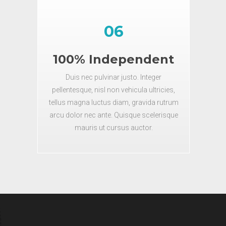
06
100% Independent
Duis nec pulvinar justo. Integer
pellentesque, nisl non vehicula ultricies,
tellus magna luctus diam, gravida rutrum
arcu dolor nec ante. Quisque scelerisque
mauris ut cursus auctor.