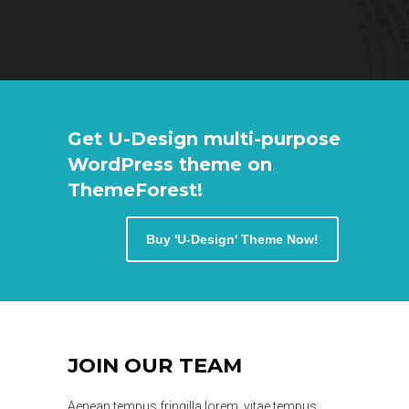
Get U-Design multi-purpose
WordPress theme on
ThemeForest!
Buy 'U-Design' Theme Now!
JOIN OUR TEAM
Aenean tempus fringilla lorem, vitae tempus